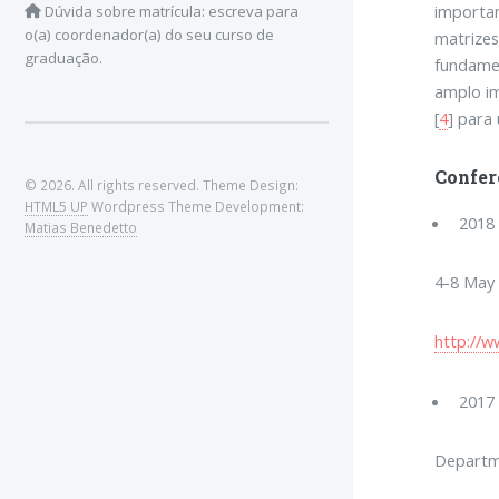
importan
Dúvida sobre matrícula: escreva para
o(a) coordenador(a) do seu curso de
matrizes 
graduação.
fundamen
amplo im
[
4
] para
Confer
© 2026. All rights reserved. Theme Design:
HTML5 UP
Wordpress Theme Development:
2018 
Matias Benedetto
4-8 May 
http://w
2017 
Departme