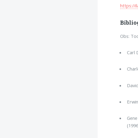
https://
Biblio
Obs: Tod
Carl 
Charl
David
Erwin
Gene 
(1996