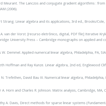
d Meurant. The Lanczos and conjugate gradient algorithms : from th
IAM (2006).
rt Strang. Linear algebra and its applications, 3rd ed., Brooks/Cole
A. van der Vorst. [recurso eletrônico, digital, PDF file] Iterative
idge University Press – Cambridge monographs on applied and com
 W. Demmel. Applied numerical linear algebra, Philadelphia, PA, SI
th Hoffman and Ray Kunze. Linear algebra, 2nd ed, Englewood Cliffs
 N. Trefethen, David Bau III. Numerical linear algebra, Philadelphia,
 A. Horn and Charles R. Johnson. Matrix analysis, Cambridge, MA, 
hy A. Davis, Direct methods for sparse linear systems (Fundamental