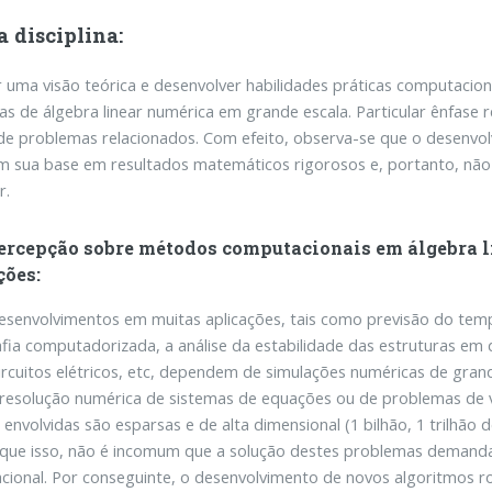
a disciplina:
 uma visão teórica e desenvolver habilidades práticas computacio
s de álgebra linear numérica em grande escala. Particular ênfase 
de problemas relacionados. Com efeito, observa-se que o desenvo
tem sua base em resultados matemáticos rigorosos e, portanto, 
r.
rcepção sobre métodos computacionais em álgebra lin
ções:
senvolvimentos em muitas aplicações, tais como previsão do temp
ia computadorizada, a análise da estabilidade das estruturas em 
ircuitos elétricos, etc, dependem de simulações numéricas de gra
 resolução numérica de sistemas de equações ou de problemas de v
 envolvidas são esparsas e de alta dimensional (1 bilhão, 1 trilhão
que isso, não é incomum que a solução destes problemas demanda 
ional. Por conseguinte, o desenvolvimento de novos algoritmos r