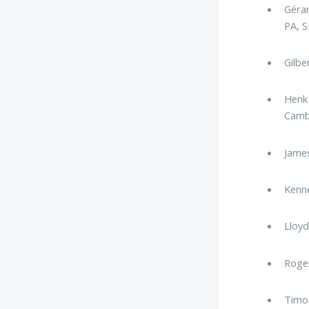
Gérar
PA, S
Gilbe
Henk 
Cambr
James
Kenne
Lloyd
Roger
Timot