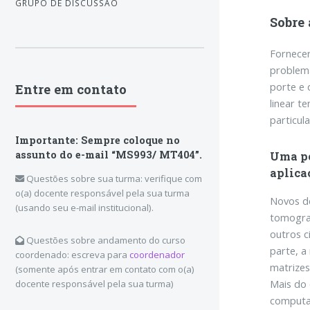
GRUPO DE DISCUSSÃO
Sobre 
Fornecer
problema
porte e 
Entre em contato
linear 
particula
Importante: Sempre coloque no
assunto do e-mail “MS993/ MT404”.
Uma pe
aplica
Questões sobre sua turma: verifique com
o(a) docente responsável pela sua turma
Novos de
(usando seu e-mail institucional).
tomograf
outros c
Questões sobre andamento do curso
parte, a
coordenado: escreva para
coordenador
matrizes
(somente após entrar em contato com o(a)
Mais do 
docente responsável pela sua turma)
computac