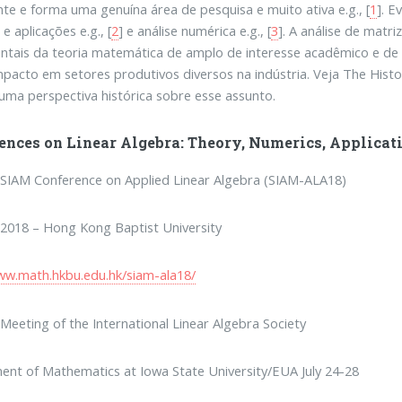
te e forma uma genuína área de pesquisa e muito ativa e.g., [
1
]. E
e aplicações e.g., [
2
] e análise numérica e.g., [
3
]. A análise de mat
tais da teoria matemática de amplo de interesse acadêmico e de 
pacto em setores produtivos diversos na indústria. Veja The Histor
 uma perspectiva histórica sobre esse assunto.
ences on Linear Algebra: Theory, Numerics, Applicat
SIAM Conference on Applied Linear Algebra (SIAM-ALA18)
2018 – Hong Kong Baptist University
ww.math.hkbu.edu.hk/siam-ala18/
Meeting of the International Linear Algebra Society
nt of Mathematics at Iowa State University/EUA July 24-28