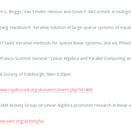
am L. Briggs, Van Emden Henson and Steve F. McCormick. A multigrid 
ang Hackbusch. Iterative solution of large sparse systems of equat
f Saad. Iterative methods for sparse linear systems, 2nd ed. Philad
Franco-Scottish Seminar “Linear Algebra and Parallel Computing at
l Society of Edinburgh, 9am-5.30pm
www.royalsoced.org.uk/events/event.php?id=460
IAM Activity Group on Linear Algebra promotes research in linear al
ww.siam.org/activity/la/