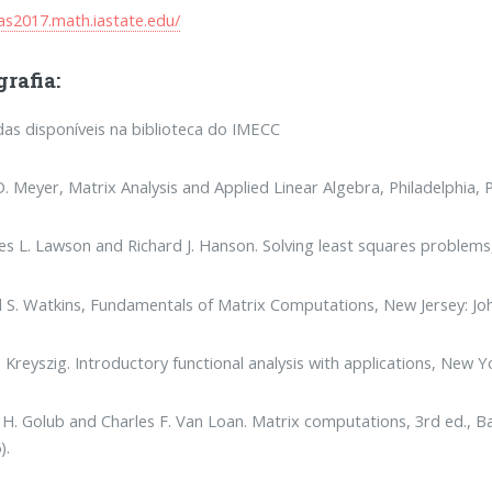
ilas2017.math.iastate.edu/
grafia:
as disponíveis na biblioteca do IMECC
D. Meyer, Matrix Analysis and Applied Linear Algebra, Philadelphia, 
es L. Lawson and Richard J. Hanson. Solving least squares problems,
 S. Watkins, Fundamentals of Matrix Computations, New Jersey: John 
 Kreyszig. Introductory functional analysis with applications, New Y
H. Golub and Charles F. Van Loan. Matrix computations, 3rd ed., Ba
).