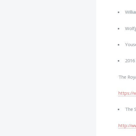
Willi
Wolfg
Youse
2016 
The Roya
https://
The S
http://w